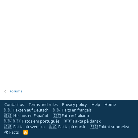
Forums
Contact us
Terms and rules
Privacy policy
Help
Home
🇩🇪 Fakten auf Deutsch
🇫🇷 Faits en français
🇪🇸 Hechos en Español
🇮🇹 Fatti in Italiano
🇧🇷 🇵🇹 Fatos em português
🇩🇰 Fakta på dansk
🇸🇪 Fakta på svenska
🇳🇴 Fakta på norsk
🇫🇮 Faktat suomeksi
🌍 Facts
R
S