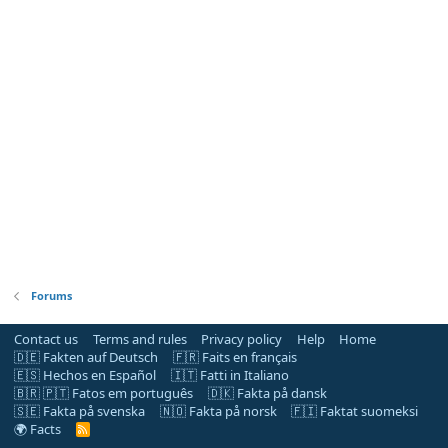
Forums
Contact us
Terms and rules
Privacy policy
Help
Home
🇩🇪 Fakten auf Deutsch
🇫🇷 Faits en français
🇪🇸 Hechos en Español
🇮🇹 Fatti in Italiano
🇧🇷 🇵🇹 Fatos em português
🇩🇰 Fakta på dansk
🇸🇪 Fakta på svenska
🇳🇴 Fakta på norsk
🇫🇮 Faktat suomeksi
🌍 Facts
R
S