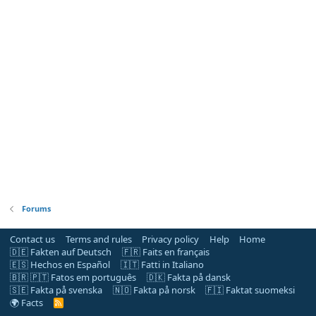
Forums
Contact us
Terms and rules
Privacy policy
Help
Home
🇩🇪 Fakten auf Deutsch
🇫🇷 Faits en français
🇪🇸 Hechos en Español
🇮🇹 Fatti in Italiano
🇧🇷 🇵🇹 Fatos em português
🇩🇰 Fakta på dansk
🇸🇪 Fakta på svenska
🇳🇴 Fakta på norsk
🇫🇮 Faktat suomeksi
🌍 Facts
R
S