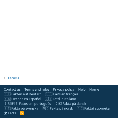
Forums
Contact us
Terms and rules
Privacy policy
Help
Home
🇩🇪 Fakten auf Deutsch
🇫🇷 Faits en français
🇪🇸 Hechos en Español
🇮🇹 Fatti in Italiano
🇧🇷 🇵🇹 Fatos em português
🇩🇰 Fakta på dansk
🇸🇪 Fakta på svenska
🇳🇴 Fakta på norsk
🇫🇮 Faktat suomeksi
🌍 Facts
R
S