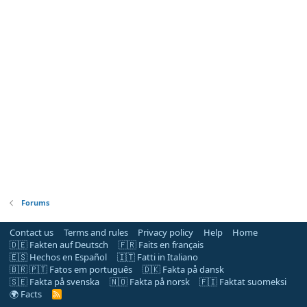
Forums
Contact us
Terms and rules
Privacy policy
Help
Home
🇩🇪 Fakten auf Deutsch
🇫🇷 Faits en français
🇪🇸 Hechos en Español
🇮🇹 Fatti in Italiano
🇧🇷 🇵🇹 Fatos em português
🇩🇰 Fakta på dansk
🇸🇪 Fakta på svenska
🇳🇴 Fakta på norsk
🇫🇮 Faktat suomeksi
🌍 Facts
R
S