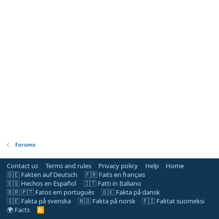
Forums
Contact us
Terms and rules
Privacy policy
Help
Home
🇩🇪 Fakten auf Deutsch
🇫🇷 Faits en français
🇪🇸 Hechos en Español
🇮🇹 Fatti in Italiano
🇧🇷 🇵🇹 Fatos em português
🇩🇰 Fakta på dansk
🇸🇪 Fakta på svenska
🇳🇴 Fakta på norsk
🇫🇮 Faktat suomeksi
🌍 Facts
R
S