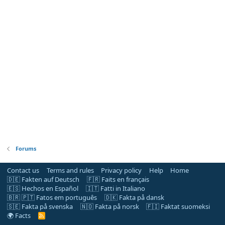
Forums
Contact us
Terms and rules
Privacy policy
Help
Home
🇩🇪 Fakten auf Deutsch
🇫🇷 Faits en français
🇪🇸 Hechos en Español
🇮🇹 Fatti in Italiano
🇧🇷 🇵🇹 Fatos em português
🇩🇰 Fakta på dansk
🇸🇪 Fakta på svenska
🇳🇴 Fakta på norsk
🇫🇮 Faktat suomeksi
🌍 Facts
R
S