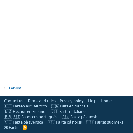
Forums
Contact us
Terms and rules
Privacy policy
Help
Home
🇩🇪 Fakten auf Deutsch
🇫🇷 Faits en français
🇪🇸 Hechos en Español
🇮🇹 Fatti in Italiano
🇧🇷 🇵🇹 Fatos em português
🇩🇰 Fakta på dansk
🇸🇪 Fakta på svenska
🇳🇴 Fakta på norsk
🇫🇮 Faktat suomeksi
🌍 Facts
R
S