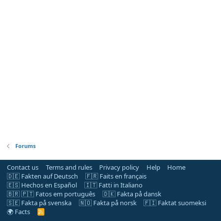
Forums
Contact us
Terms and rules
Privacy policy
Help
Home
🇩🇪 Fakten auf Deutsch
🇫🇷 Faits en français
🇪🇸 Hechos en Español
🇮🇹 Fatti in Italiano
🇧🇷 🇵🇹 Fatos em português
🇩🇰 Fakta på dansk
🇸🇪 Fakta på svenska
🇳🇴 Fakta på norsk
🇫🇮 Faktat suomeksi
🌍 Facts
R
S