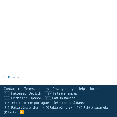
Forums
Contact us
Terms and rules
Privacy policy
Help
Home
🇩🇪 Fakten auf Deutsch
🇫🇷 Faits en français
🇪🇸 Hechos en Español
🇮🇹 Fatti in Italiano
🇧🇷 🇵🇹 Fatos em português
🇩🇰 Fakta på dansk
🇸🇪 Fakta på svenska
🇳🇴 Fakta på norsk
🇫🇮 Faktat suomeksi
🌍 Facts
R
S