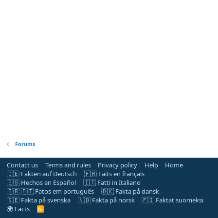
Forums
Contact us
Terms and rules
Privacy policy
Help
Home
🇩🇪 Fakten auf Deutsch
🇫🇷 Faits en français
🇪🇸 Hechos en Español
🇮🇹 Fatti in Italiano
🇧🇷 🇵🇹 Fatos em português
🇩🇰 Fakta på dansk
🇸🇪 Fakta på svenska
🇳🇴 Fakta på norsk
🇫🇮 Faktat suomeksi
🌍 Facts
R
S