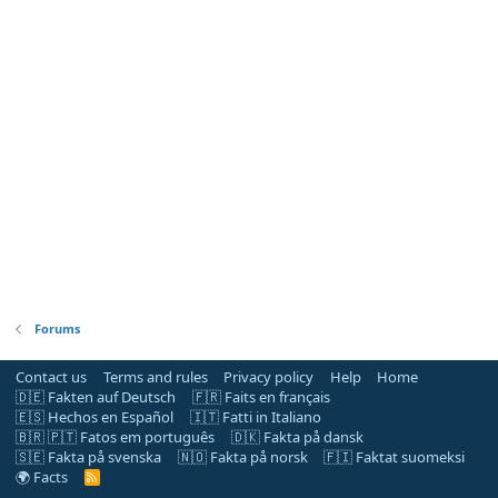
Forums
Contact us
Terms and rules
Privacy policy
Help
Home
🇩🇪 Fakten auf Deutsch
🇫🇷 Faits en français
🇪🇸 Hechos en Español
🇮🇹 Fatti in Italiano
🇧🇷 🇵🇹 Fatos em português
🇩🇰 Fakta på dansk
🇸🇪 Fakta på svenska
🇳🇴 Fakta på norsk
🇫🇮 Faktat suomeksi
🌍 Facts
R
S