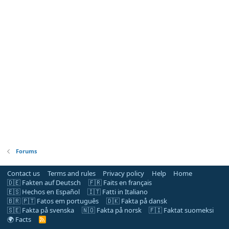
Forums
Contact us
Terms and rules
Privacy policy
Help
Home
🇩🇪 Fakten auf Deutsch
🇫🇷 Faits en français
🇪🇸 Hechos en Español
🇮🇹 Fatti in Italiano
🇧🇷 🇵🇹 Fatos em português
🇩🇰 Fakta på dansk
🇸🇪 Fakta på svenska
🇳🇴 Fakta på norsk
🇫🇮 Faktat suomeksi
🌍 Facts
R
S