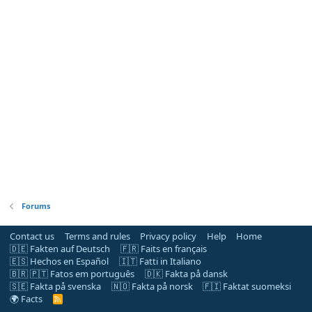
Forums
Contact us
Terms and rules
Privacy policy
Help
Home
🇩🇪 Fakten auf Deutsch
🇫🇷 Faits en français
🇪🇸 Hechos en Español
🇮🇹 Fatti in Italiano
🇧🇷 🇵🇹 Fatos em português
🇩🇰 Fakta på dansk
🇸🇪 Fakta på svenska
🇳🇴 Fakta på norsk
🇫🇮 Faktat suomeksi
🌍 Facts
R
S