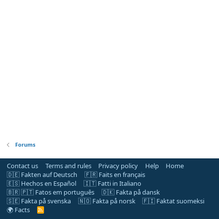
Forums
Contact us
Terms and rules
Privacy policy
Help
Home
🇩🇪 Fakten auf Deutsch
🇫🇷 Faits en français
🇪🇸 Hechos en Español
🇮🇹 Fatti in Italiano
🇧🇷 🇵🇹 Fatos em português
🇩🇰 Fakta på dansk
🇸🇪 Fakta på svenska
🇳🇴 Fakta på norsk
🇫🇮 Faktat suomeksi
🌍 Facts
R
S