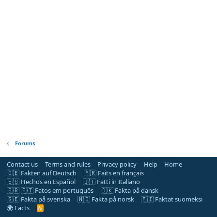
Forums
Contact us
Terms and rules
Privacy policy
Help
Home
🇩🇪 Fakten auf Deutsch
🇫🇷 Faits en français
🇪🇸 Hechos en Español
🇮🇹 Fatti in Italiano
🇧🇷 🇵🇹 Fatos em português
🇩🇰 Fakta på dansk
🇸🇪 Fakta på svenska
🇳🇴 Fakta på norsk
🇫🇮 Faktat suomeksi
🌍 Facts
R
S