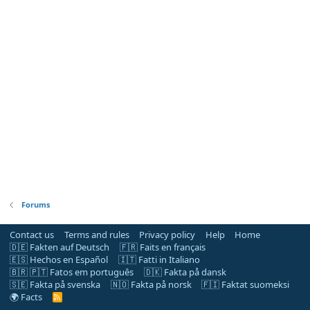
Forums
Contact us
Terms and rules
Privacy policy
Help
Home
🇩🇪 Fakten auf Deutsch
🇫🇷 Faits en français
🇪🇸 Hechos en Español
🇮🇹 Fatti in Italiano
🇧🇷 🇵🇹 Fatos em português
🇩🇰 Fakta på dansk
🇸🇪 Fakta på svenska
🇳🇴 Fakta på norsk
🇫🇮 Faktat suomeksi
🌍 Facts
R
S