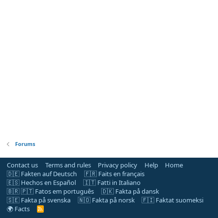
Forums
Contact us
Terms and rules
Privacy policy
Help
Home
🇩🇪 Fakten auf Deutsch
🇫🇷 Faits en français
🇪🇸 Hechos en Español
🇮🇹 Fatti in Italiano
🇧🇷 🇵🇹 Fatos em português
🇩🇰 Fakta på dansk
🇸🇪 Fakta på svenska
🇳🇴 Fakta på norsk
🇫🇮 Faktat suomeksi
🌍 Facts
R
S