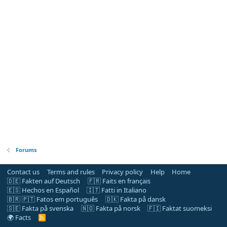
Forums
Contact us
Terms and rules
Privacy policy
Help
Home
🇩🇪 Fakten auf Deutsch
🇫🇷 Faits en français
🇪🇸 Hechos en Español
🇮🇹 Fatti in Italiano
🇧🇷 🇵🇹 Fatos em português
🇩🇰 Fakta på dansk
🇸🇪 Fakta på svenska
🇳🇴 Fakta på norsk
🇫🇮 Faktat suomeksi
🌍 Facts
R
S