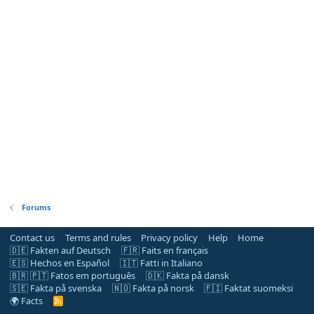
Forums
Contact us
Terms and rules
Privacy policy
Help
Home
🇩🇪 Fakten auf Deutsch
🇫🇷 Faits en français
🇪🇸 Hechos en Español
🇮🇹 Fatti in Italiano
🇧🇷 🇵🇹 Fatos em português
🇩🇰 Fakta på dansk
🇸🇪 Fakta på svenska
🇳🇴 Fakta på norsk
🇫🇮 Faktat suomeksi
🌍 Facts
R
S