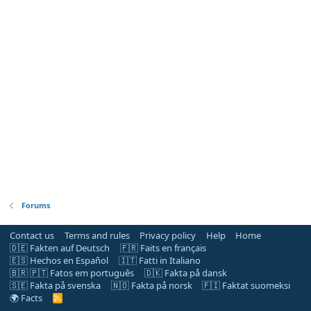
Forums
Contact us
Terms and rules
Privacy policy
Help
Home
🇩🇪 Fakten auf Deutsch
🇫🇷 Faits en français
🇪🇸 Hechos en Español
🇮🇹 Fatti in Italiano
🇧🇷 🇵🇹 Fatos em português
🇩🇰 Fakta på dansk
🇸🇪 Fakta på svenska
🇳🇴 Fakta på norsk
🇫🇮 Faktat suomeksi
🌍 Facts
R
S