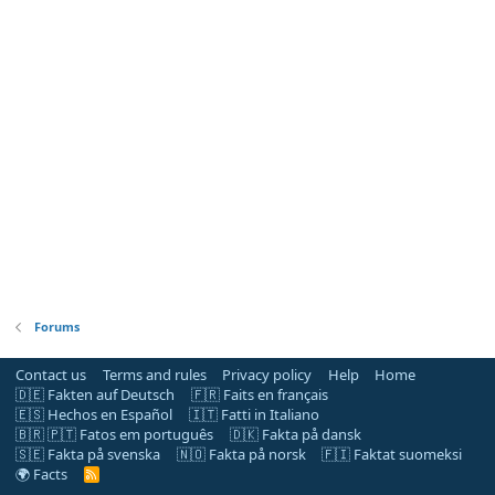
Forums
Contact us
Terms and rules
Privacy policy
Help
Home
🇩🇪 Fakten auf Deutsch
🇫🇷 Faits en français
🇪🇸 Hechos en Español
🇮🇹 Fatti in Italiano
🇧🇷 🇵🇹 Fatos em português
🇩🇰 Fakta på dansk
🇸🇪 Fakta på svenska
🇳🇴 Fakta på norsk
🇫🇮 Faktat suomeksi
🌍 Facts
R
S