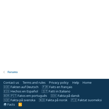
Forums
Contact us
Terms and rules
Privacy policy
Help
Home
🇩🇪 Fakten auf Deutsch
🇫🇷 Faits en français
🇪🇸 Hechos en Español
🇮🇹 Fatti in Italiano
🇧🇷 🇵🇹 Fatos em português
🇩🇰 Fakta på dansk
🇸🇪 Fakta på svenska
🇳🇴 Fakta på norsk
🇫🇮 Faktat suomeksi
🌍 Facts
R
S