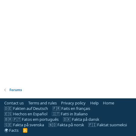
Forums
Contact us
Terms and rules
Privacy policy
Help
Home
🇩🇪 Fakten auf Deutsch
🇫🇷 Faits en français
🇪🇸 Hechos en Español
🇮🇹 Fatti in Italiano
🇧🇷 🇵🇹 Fatos em português
🇩🇰 Fakta på dansk
🇸🇪 Fakta på svenska
🇳🇴 Fakta på norsk
🇫🇮 Faktat suomeksi
🌍 Facts
R
S