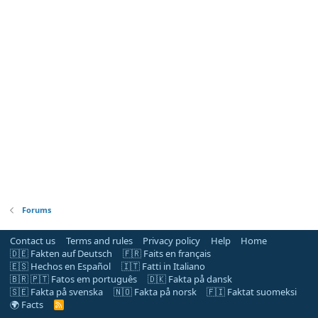
Forums
Contact us
Terms and rules
Privacy policy
Help
Home
🇩🇪 Fakten auf Deutsch
🇫🇷 Faits en français
🇪🇸 Hechos en Español
🇮🇹 Fatti in Italiano
🇧🇷 🇵🇹 Fatos em português
🇩🇰 Fakta på dansk
🇸🇪 Fakta på svenska
🇳🇴 Fakta på norsk
🇫🇮 Faktat suomeksi
🌍 Facts
R
S