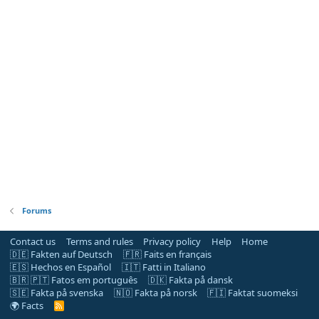
Forums
Contact us
Terms and rules
Privacy policy
Help
Home
🇩🇪 Fakten auf Deutsch
🇫🇷 Faits en français
🇪🇸 Hechos en Español
🇮🇹 Fatti in Italiano
🇧🇷 🇵🇹 Fatos em português
🇩🇰 Fakta på dansk
🇸🇪 Fakta på svenska
🇳🇴 Fakta på norsk
🇫🇮 Faktat suomeksi
🌍 Facts
R
S