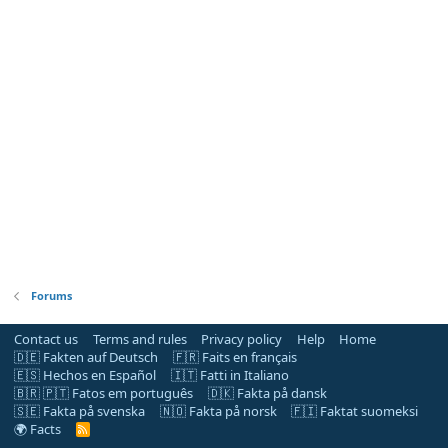
Forums
Contact us
Terms and rules
Privacy policy
Help
Home
🇩🇪 Fakten auf Deutsch
🇫🇷 Faits en français
🇪🇸 Hechos en Español
🇮🇹 Fatti in Italiano
🇧🇷 🇵🇹 Fatos em português
🇩🇰 Fakta på dansk
🇸🇪 Fakta på svenska
🇳🇴 Fakta på norsk
🇫🇮 Faktat suomeksi
🌍 Facts
R
S