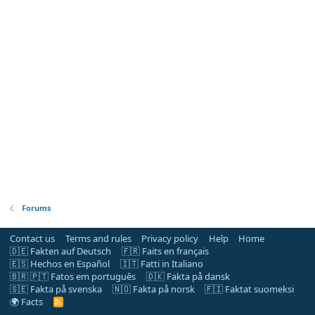
Forums
Contact us
Terms and rules
Privacy policy
Help
Home
🇩🇪 Fakten auf Deutsch
🇫🇷 Faits en français
🇪🇸 Hechos en Español
🇮🇹 Fatti in Italiano
🇧🇷 🇵🇹 Fatos em português
🇩🇰 Fakta på dansk
🇸🇪 Fakta på svenska
🇳🇴 Fakta på norsk
🇫🇮 Faktat suomeksi
🌍 Facts
R
S