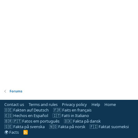
Forums
Contact us
Terms and rules
Privacy policy
Help
Home
🇩🇪 Fakten auf Deutsch
🇫🇷 Faits en français
🇪🇸 Hechos en Español
🇮🇹 Fatti in Italiano
🇧🇷 🇵🇹 Fatos em português
🇩🇰 Fakta på dansk
🇸🇪 Fakta på svenska
🇳🇴 Fakta på norsk
🇫🇮 Faktat suomeksi
🌍 Facts
R
S