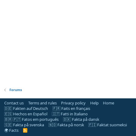
Forums
Contact us
Terms and rules
Privacy policy
Help
Home
🇩🇪 Fakten auf Deutsch
🇫🇷 Faits en français
🇪🇸 Hechos en Español
🇮🇹 Fatti in Italiano
🇧🇷 🇵🇹 Fatos em português
🇩🇰 Fakta på dansk
🇸🇪 Fakta på svenska
🇳🇴 Fakta på norsk
🇫🇮 Faktat suomeksi
🌍 Facts
R
S