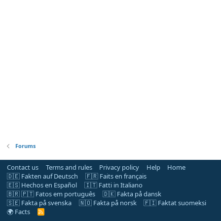
Forums
Contact us
Terms and rules
Privacy policy
Help
Home
🇩🇪 Fakten auf Deutsch
🇫🇷 Faits en français
🇪🇸 Hechos en Español
🇮🇹 Fatti in Italiano
🇧🇷 🇵🇹 Fatos em português
🇩🇰 Fakta på dansk
🇸🇪 Fakta på svenska
🇳🇴 Fakta på norsk
🇫🇮 Faktat suomeksi
🌍 Facts
R
S