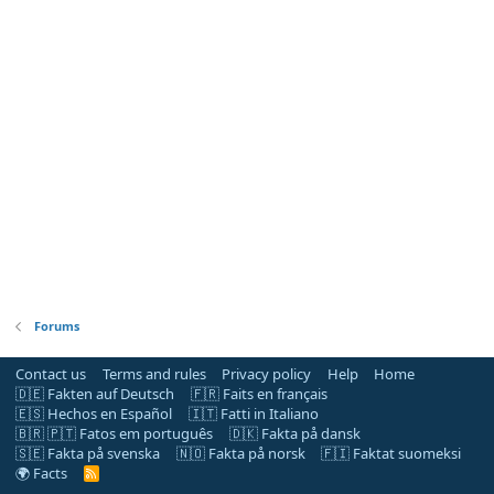
Forums
Contact us
Terms and rules
Privacy policy
Help
Home
🇩🇪 Fakten auf Deutsch
🇫🇷 Faits en français
🇪🇸 Hechos en Español
🇮🇹 Fatti in Italiano
🇧🇷 🇵🇹 Fatos em português
🇩🇰 Fakta på dansk
🇸🇪 Fakta på svenska
🇳🇴 Fakta på norsk
🇫🇮 Faktat suomeksi
🌍 Facts
R
S