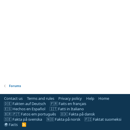
Forums
Contact us
Terms and rules
Privacy policy
Help
Home
🇩🇪 Fakten auf Deutsch
🇫🇷 Faits en français
🇪🇸 Hechos en Español
🇮🇹 Fatti in Italiano
🇧🇷 🇵🇹 Fatos em português
🇩🇰 Fakta på dansk
🇸🇪 Fakta på svenska
🇳🇴 Fakta på norsk
🇫🇮 Faktat suomeksi
🌍 Facts
R
S