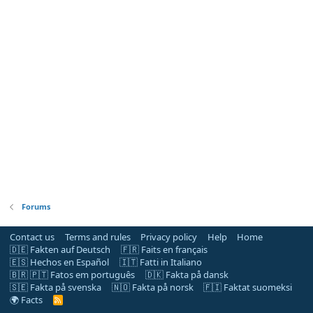
Forums
Contact us
Terms and rules
Privacy policy
Help
Home
🇩🇪 Fakten auf Deutsch
🇫🇷 Faits en français
🇪🇸 Hechos en Español
🇮🇹 Fatti in Italiano
🇧🇷 🇵🇹 Fatos em português
🇩🇰 Fakta på dansk
🇸🇪 Fakta på svenska
🇳🇴 Fakta på norsk
🇫🇮 Faktat suomeksi
🌍 Facts
R
S