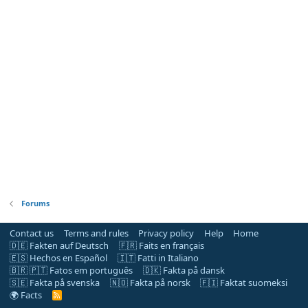
Forums
Contact us
Terms and rules
Privacy policy
Help
Home
🇩🇪 Fakten auf Deutsch
🇫🇷 Faits en français
🇪🇸 Hechos en Español
🇮🇹 Fatti in Italiano
🇧🇷 🇵🇹 Fatos em português
🇩🇰 Fakta på dansk
🇸🇪 Fakta på svenska
🇳🇴 Fakta på norsk
🇫🇮 Faktat suomeksi
🌍 Facts
R
S