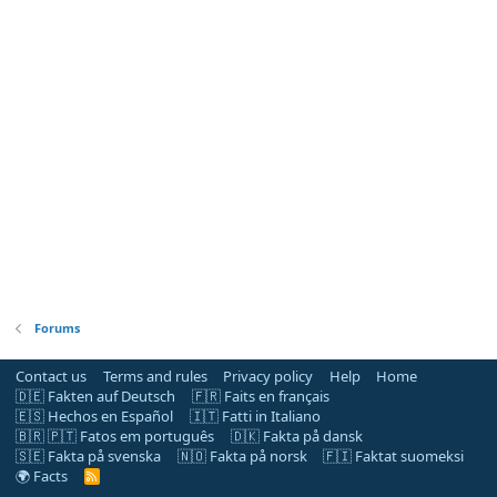
Forums
Contact us
Terms and rules
Privacy policy
Help
Home
🇩🇪 Fakten auf Deutsch
🇫🇷 Faits en français
🇪🇸 Hechos en Español
🇮🇹 Fatti in Italiano
🇧🇷 🇵🇹 Fatos em português
🇩🇰 Fakta på dansk
🇸🇪 Fakta på svenska
🇳🇴 Fakta på norsk
🇫🇮 Faktat suomeksi
🌍 Facts
R
S