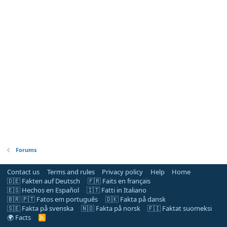
Forums
Contact us
Terms and rules
Privacy policy
Help
Home
🇩🇪 Fakten auf Deutsch
🇫🇷 Faits en français
🇪🇸 Hechos en Español
🇮🇹 Fatti in Italiano
🇧🇷 🇵🇹 Fatos em português
🇩🇰 Fakta på dansk
🇸🇪 Fakta på svenska
🇳🇴 Fakta på norsk
🇫🇮 Faktat suomeksi
🌍 Facts
R
S