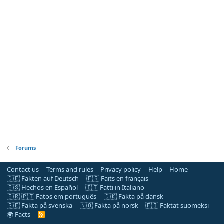
Forums
Contact us
Terms and rules
Privacy policy
Help
Home
🇩🇪 Fakten auf Deutsch
🇫🇷 Faits en français
🇪🇸 Hechos en Español
🇮🇹 Fatti in Italiano
🇧🇷 🇵🇹 Fatos em português
🇩🇰 Fakta på dansk
🇸🇪 Fakta på svenska
🇳🇴 Fakta på norsk
🇫🇮 Faktat suomeksi
🌍 Facts
R
S