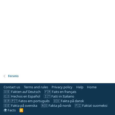
Forums
Contact us
Terms and rules
Privacy policy
Help
Home
🇩🇪 Fakten auf Deutsch
🇫🇷 Faits en français
🇪🇸 Hechos en Español
🇮🇹 Fatti in Italiano
🇧🇷 🇵🇹 Fatos em português
🇩🇰 Fakta på dansk
🇸🇪 Fakta på svenska
🇳🇴 Fakta på norsk
🇫🇮 Faktat suomeksi
🌍 Facts
R
S