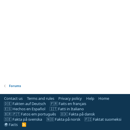
Forums
Contact us
Terms and rules
Privacy policy
Help
Home
🇩🇪 Fakten auf Deutsch
🇫🇷 Faits en français
🇪🇸 Hechos en Español
🇮🇹 Fatti in Italiano
🇧🇷 🇵🇹 Fatos em português
🇩🇰 Fakta på dansk
🇸🇪 Fakta på svenska
🇳🇴 Fakta på norsk
🇫🇮 Faktat suomeksi
🌍 Facts
R
S