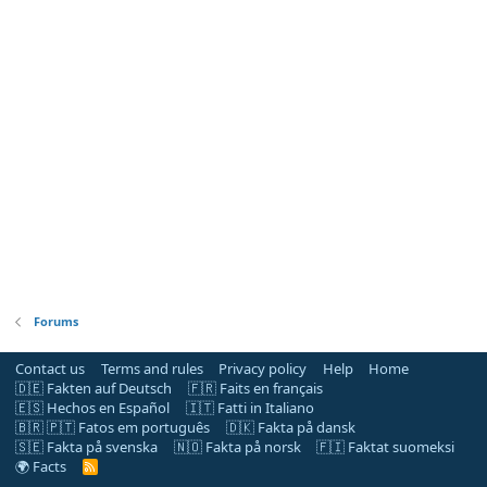
Forums
Contact us
Terms and rules
Privacy policy
Help
Home
🇩🇪 Fakten auf Deutsch
🇫🇷 Faits en français
🇪🇸 Hechos en Español
🇮🇹 Fatti in Italiano
🇧🇷 🇵🇹 Fatos em português
🇩🇰 Fakta på dansk
🇸🇪 Fakta på svenska
🇳🇴 Fakta på norsk
🇫🇮 Faktat suomeksi
🌍 Facts
R
S