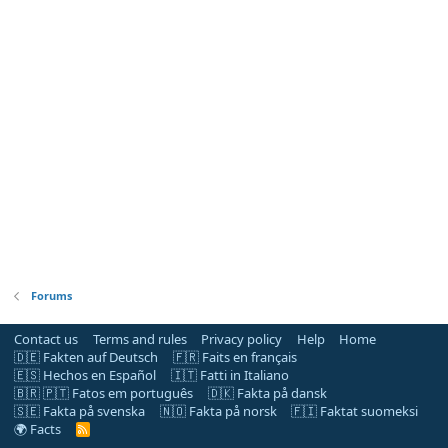
Forums
Contact us
Terms and rules
Privacy policy
Help
Home
🇩🇪 Fakten auf Deutsch
🇫🇷 Faits en français
🇪🇸 Hechos en Español
🇮🇹 Fatti in Italiano
🇧🇷 🇵🇹 Fatos em português
🇩🇰 Fakta på dansk
🇸🇪 Fakta på svenska
🇳🇴 Fakta på norsk
🇫🇮 Faktat suomeksi
🌍 Facts
R
S