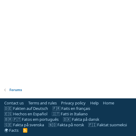
Forums
Contact us
Terms and rules
Privacy policy
Help
Home
🇩🇪 Fakten auf Deutsch
🇫🇷 Faits en français
🇪🇸 Hechos en Español
🇮🇹 Fatti in Italiano
🇧🇷 🇵🇹 Fatos em português
🇩🇰 Fakta på dansk
🇸🇪 Fakta på svenska
🇳🇴 Fakta på norsk
🇫🇮 Faktat suomeksi
🌍 Facts
R
S