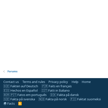
Forums
Contact us
Terms and rules
Privacy policy
Help
Home
🇩🇪 Fakten auf Deutsch
🇫🇷 Faits en français
🇪🇸 Hechos en Español
🇮🇹 Fatti in Italiano
🇧🇷 🇵🇹 Fatos em português
🇩🇰 Fakta på dansk
🇸🇪 Fakta på svenska
🇳🇴 Fakta på norsk
🇫🇮 Faktat suomeksi
🌍 Facts
R
S