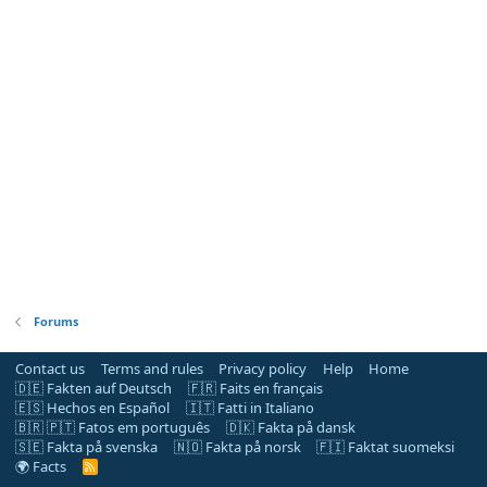
Forums
Contact us
Terms and rules
Privacy policy
Help
Home
🇩🇪 Fakten auf Deutsch
🇫🇷 Faits en français
🇪🇸 Hechos en Español
🇮🇹 Fatti in Italiano
🇧🇷 🇵🇹 Fatos em português
🇩🇰 Fakta på dansk
🇸🇪 Fakta på svenska
🇳🇴 Fakta på norsk
🇫🇮 Faktat suomeksi
🌍 Facts
R
S