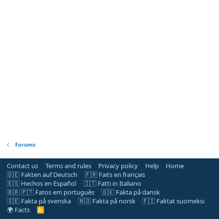
Forums
Contact us
Terms and rules
Privacy policy
Help
Home
🇩🇪 Fakten auf Deutsch
🇫🇷 Faits en français
🇪🇸 Hechos en Español
🇮🇹 Fatti in Italiano
🇧🇷 🇵🇹 Fatos em português
🇩🇰 Fakta på dansk
🇸🇪 Fakta på svenska
🇳🇴 Fakta på norsk
🇫🇮 Faktat suomeksi
🌍 Facts
R
S