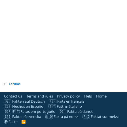
Forums
Contact us
Terms and rules
Privacy policy
Help
Home
🇩🇪 Fakten auf Deutsch
🇫🇷 Faits en français
🇪🇸 Hechos en Español
🇮🇹 Fatti in Italiano
🇧🇷 🇵🇹 Fatos em português
🇩🇰 Fakta på dansk
🇸🇪 Fakta på svenska
🇳🇴 Fakta på norsk
🇫🇮 Faktat suomeksi
🌍 Facts
R
S