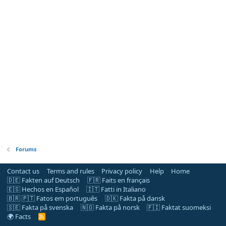
Forums
Contact us
Terms and rules
Privacy policy
Help
Home
🇩🇪 Fakten auf Deutsch
🇫🇷 Faits en français
🇪🇸 Hechos en Español
🇮🇹 Fatti in Italiano
🇧🇷 🇵🇹 Fatos em português
🇩🇰 Fakta på dansk
🇸🇪 Fakta på svenska
🇳🇴 Fakta på norsk
🇫🇮 Faktat suomeksi
🌍 Facts
R
S