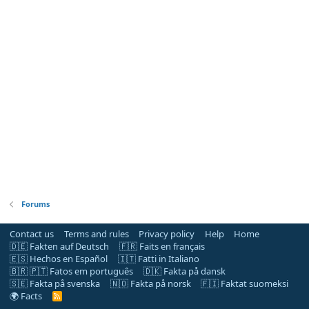
Forums
Contact us
Terms and rules
Privacy policy
Help
Home
🇩🇪 Fakten auf Deutsch
🇫🇷 Faits en français
🇪🇸 Hechos en Español
🇮🇹 Fatti in Italiano
🇧🇷 🇵🇹 Fatos em português
🇩🇰 Fakta på dansk
🇸🇪 Fakta på svenska
🇳🇴 Fakta på norsk
🇫🇮 Faktat suomeksi
🌍 Facts
R
S