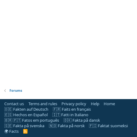
Forums
Contact us
Terms and rules
Privacy policy
Help
Home
🇩🇪 Fakten auf Deutsch
🇫🇷 Faits en français
🇪🇸 Hechos en Español
🇮🇹 Fatti in Italiano
🇧🇷 🇵🇹 Fatos em português
🇩🇰 Fakta på dansk
🇸🇪 Fakta på svenska
🇳🇴 Fakta på norsk
🇫🇮 Faktat suomeksi
🌍 Facts
R
S